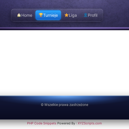
Home
Turnieje
Liga
Profil
© Wszelkie prawa zastrzeżone
PHP Code Snippets
Powered By :
XYZScripts.com