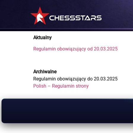
Aktualny
Regulamin obowiązujący od 20.03.2025
Archiwalne
Regulamin obowiązujący do 20.03.2025
Polish – Regulamin strony