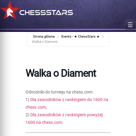
☰
Strona główna
Events - ★ ChessStars ★
Walka o Diament
Walka o Diament
Odnośniki do turnieju na chess.com:
1)
Dla zawodników z rankingiem do 1600 na
chess.com
,
2)
Dla zawodników z rankingiem powyżej
1600 na chess.com
.