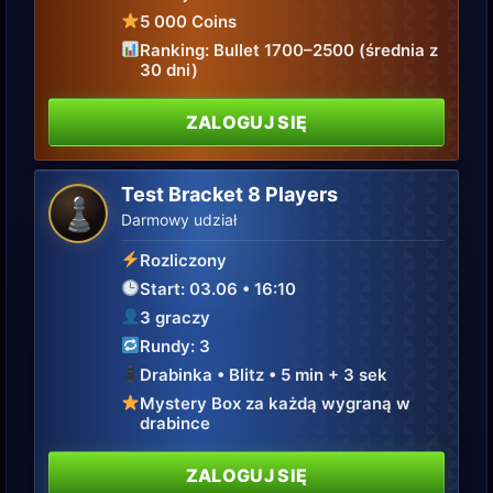
5 000 Coins
Ranking: Bullet 1700–2500 (średnia z
30 dni)
ZALOGUJ SIĘ
Test Bracket 8 Players
♟
Darmowy udział
Rozliczony
Start: 03.06 • 16:10
3 graczy
Rundy: 3
Drabinka • Blitz • 5 min + 3 sek
Mystery Box za każdą wygraną w
drabince
ZALOGUJ SIĘ