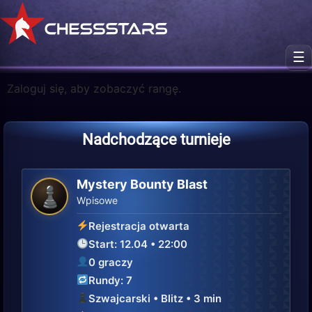
☰
Zaloguj się, aby zobaczyć rangę.
Nadchodzące turnieje
Mystery Bounty Blast
♟
Wpisowe
Rejestracja otwarta
Start: 12.04 • 22:00
0 graczy
Rundy: 7
Szwajcarski • Blitz • 3 min