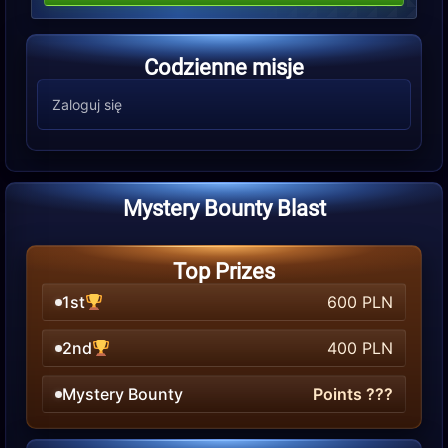
Codzienne misje
Zaloguj się
Mystery Bounty Blast
Top Prizes
1st
600 PLN
2nd
400 PLN
Mystery Bounty
Points ???