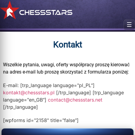
☰
Kontakt
Wszelkie pytania, uwagi, oferty współpracy proszę kierować
na adres e-mail lub proszę skorzystać z formularza poniżej:
E-mail: [trp_language language="pl_PL"]
kontakt@chessstars.pl
[/trp_language] [trp_language
language="en_GB"]
contact@chessstars.net
[/trp_language]
[wpforms id="2158" title="false"]