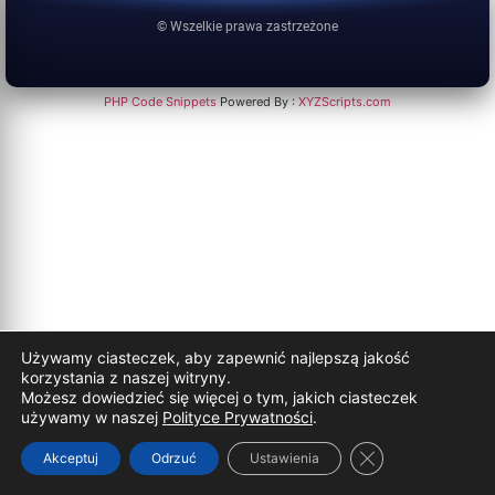
© Wszelkie prawa zastrzeżone
PHP Code Snippets
Powered By :
XYZScripts.com
Używamy ciasteczek, aby zapewnić najlepszą jakość
korzystania z naszej witryny.
Możesz dowiedzieć się więcej o tym, jakich ciasteczek
używamy w naszej
Polityce Prywatności
.
Zamknij panel p
Akceptuj
Odrzuć
Ustawienia