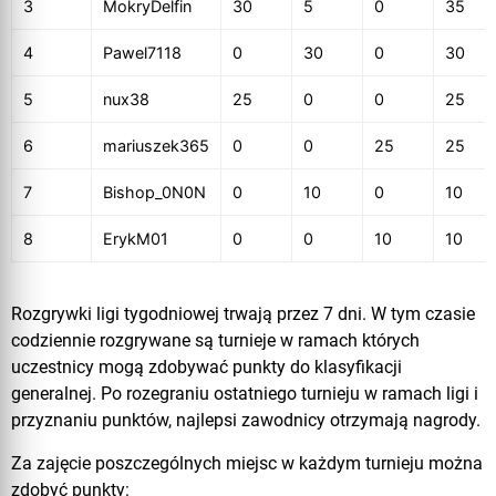
3
MokryDelfin
30
5
0
35
4
Pawel7118
0
30
0
30
5
nux38
25
0
0
25
6
mariuszek365
0
0
25
25
7
Bishop_0N0N
0
10
0
10
8
ErykM01
0
0
10
10
Rozgrywki ligi tygodniowej trwają przez 7 dni. W tym czasie
codziennie rozgrywane są turnieje w ramach których
uczestnicy mogą zdobywać punkty do klasyfikacji
generalnej. Po rozegraniu ostatniego turnieju w ramach ligi i
przyznaniu punktów, najlepsi zawodnicy otrzymają nagrody.
Za zajęcie poszczególnych miejsc w każdym turnieju można
zdobyć punkty: