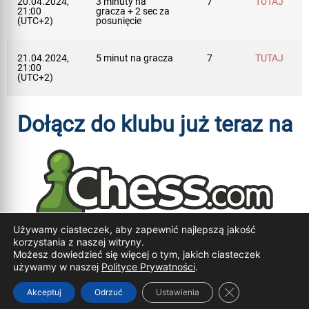
20.04.2024,
3 minuty na
7
TUTAJ
21:00
gracza + 2 sec za
(UTC+2)
posunięcie
21.04.2024,
5 minut na gracza
7
TUTAJ
21:00
(UTC+2)
Dołącz do klubu już teraz na
Używamy ciasteczek, aby zapewnić najlepszą jakość
korzystania z naszej witryny.
Możesz dowiedzieć się więcej o tym, jakich ciasteczek
© Wszelkie prawa zastrzeżone
używamy w naszej
Polityce Prywatności
.
Zamknij panel p
Akceptuj
Odrzuć
Ustawienia