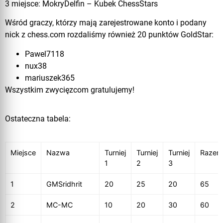
3 miejsce: MokryDelfin – Kubek ChessStars
Wśród graczy, którzy mają zarejestrowane konto i podany
nick z chess.com rozdaliśmy również 20 punktów GoldStar:
Pawel7118
nux38
mariuszek365
Wszystkim zwycięzcom gratulujemy!
Ostateczna tabela:
Miejsce
Nazwa
Turniej
Turniej
Turniej
Razem
1
2
3
1
GMSridhrit
20
25
20
65
2
MC-MC
10
20
30
60