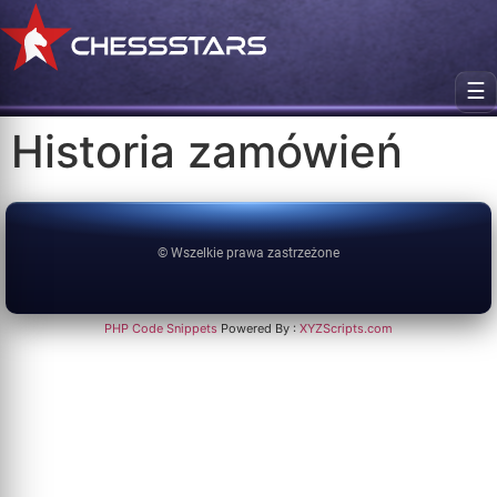
☰
Historia zamówień
© Wszelkie prawa zastrzeżone
PHP Code Snippets
Powered By :
XYZScripts.com