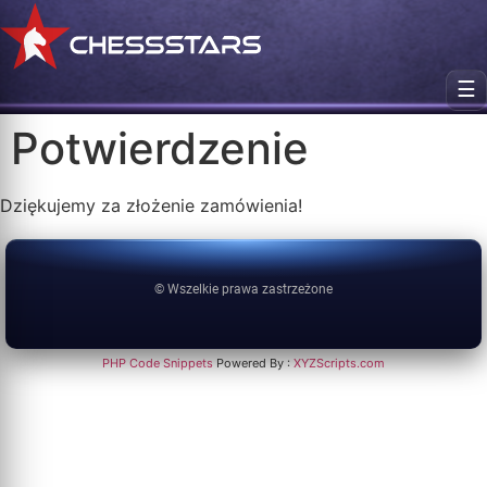
☰
Potwierdzenie
Dziękujemy za złożenie zamówienia!
© Wszelkie prawa zastrzeżone
PHP Code Snippets
Powered By :
XYZScripts.com