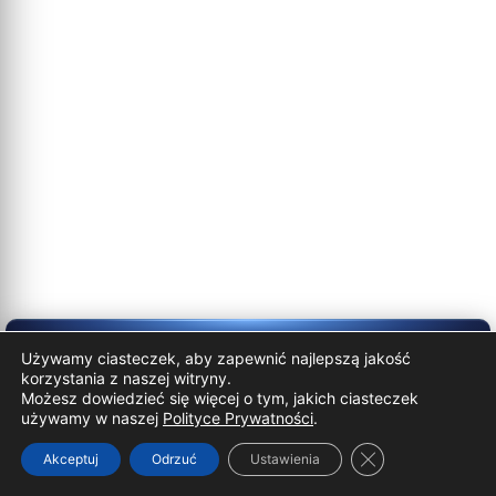
Używamy ciasteczek, aby zapewnić najlepszą jakość
© Wszelkie prawa zastrzeżone
korzystania z naszej witryny.
Możesz dowiedzieć się więcej o tym, jakich ciasteczek
używamy w naszej
Polityce Prywatności
.
PHP Code Snippets
Powered By :
XYZScripts.com
Zamknij panel p
Akceptuj
Odrzuć
Ustawienia