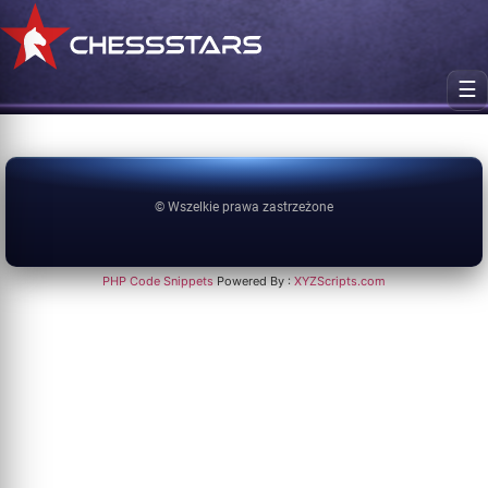
☰
© Wszelkie prawa zastrzeżone
PHP Code Snippets
Powered By :
XYZScripts.com