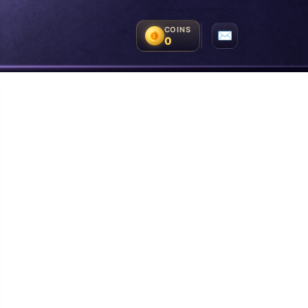
COINS
✉
0