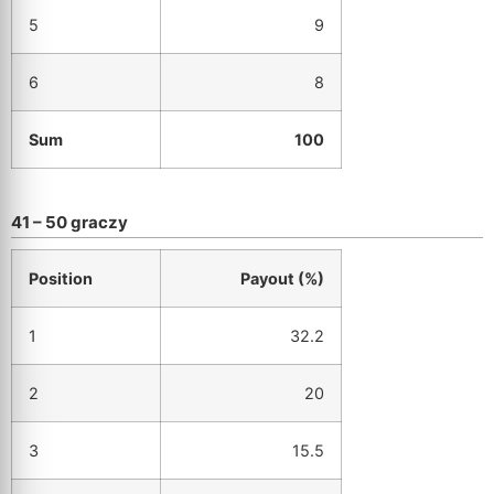
5
9
6
8
Sum
100
41 – 50 graczy
Position
Payout (%)
1
32.2
2
20
3
15.5