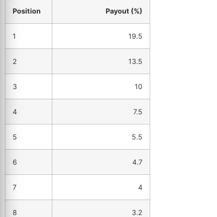
Position
Payout (%)
1
19.5
2
13.5
3
10
4
7.5
5
5.5
6
4.7
7
4
8
3.2