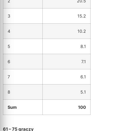
2
20.5
3
15.2
4
10.2
5
8.1
6
7.1
7
6.1
8
5.1
Sum
100
61 – 75 graczy