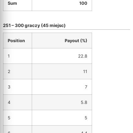
Sum
100
251 – 300 graczy (45 miejsc)
Position
Payout (%)
1
22.8
2
11
3
7
4
5.8
5
5