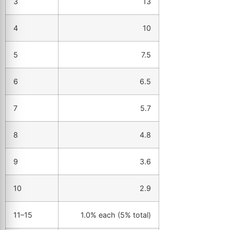
3
13
4
10
5
7.5
6
6.5
7
5.7
8
4.8
9
3.6
10
2.9
11–15
1.0% each (5% total)