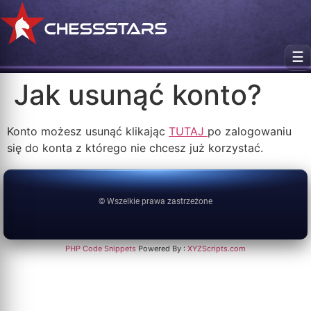
☰
Jak usunąć konto?
Konto możesz usunąć klikając
TUTAJ
po zalogowaniu
się do konta z którego nie chcesz już korzystać.
© Wszelkie prawa zastrzeżone
PHP Code Snippets
Powered By :
XYZScripts.com